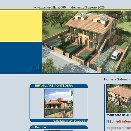
www.tecnoedilizia2006.it
- domenica 9 agosto 2026
Home
>
Galleria
>
>
BIFAMILIARE PONTEDERA
realizzato il:
realizzato il: 24.10.2013
[?]
chiedi infor
>
Piscina
<< galleria prece