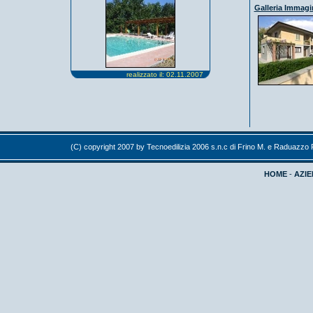
Galleria Immagi
realizzato il: 02.11.2007
(C) copyright 2007 by Tecnoedilizia 2006 s.n.c di Frino M. e Raduazzo
HOME
-
AZI